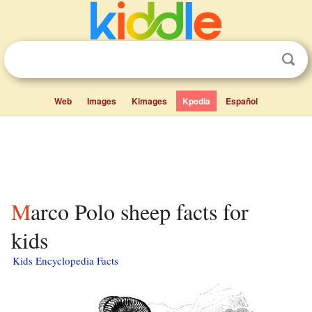
Web
Images
Kimages
Kpedia
Español
Marco Polo sheep facts for
kids
Kids Encyclopedia Facts